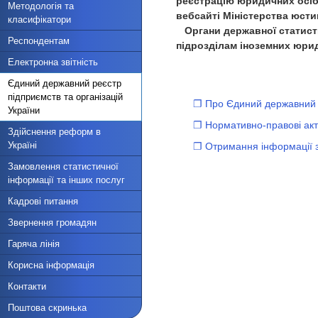
реєстрацію юридичних осіб
Методологія та
вебсайті Міністерства юстиц
класифікатори
Органи державної статист
Респондентам
підрозділам іноземних юрид
Електронна звітність
Єдиний державний реєстр
підприємств та організацій
❐ Про Єдиний державний р
України
❐ Нормативно-правові ак
Здійснення реформ в
Україні
❐ Отримання інформації
Замовлення статистичної
інформації та інших послуг
Кадрові питання
Звернення громадян
Гаряча лінія
Корисна інформація
Контакти
Поштова скринька