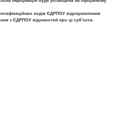
альна інформація буде розміщена на офіційному
дентифікаційних кодів ЄДРПОУ відокремленим
ення з ЄДРПОУ відомостей про ці суб’єкти.