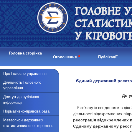
ГОЛОВНЕ У
СТАТИСТИ
У КІРОВОГ
Головна сторінка
•
Оголошення
Публікації
Про Головне управління
Єдиний державний реєстр 
Діяльність Головного
управління
До у
Доступ до публічної
інформації
У зв’язку із введенням в ді
Нормативно-правова база
діяльності відокремлених під
реєстрація відокремлених п
Метаописи державних
статистичних спостережень
Єдиному державному реєстрі