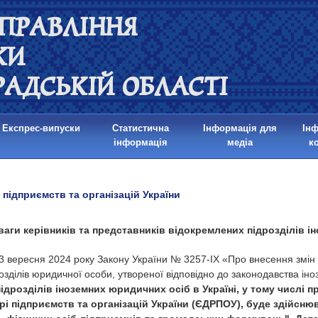
ПРАВЛІННЯ
КИ
РАДСЬКІЙ ОБЛАСТІ
Експрес-випуски
Статистична
Інформація для
Ін
інформація
медіа
к
підприємств та організацій України
ваги керівників та представників відокремлених підрозділів і
ю 3 вересня 2024 року Закону України № 3257-IX «Про внесення змі
розділів юридичної особи, утвореної відповідно до законодавства і
ідрозділів іноземних юридичних осіб в Україні, у тому числі п
 підприємств та організацій України (ЄДРПОУ), буде здійснюв