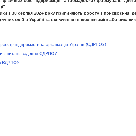
, фізичних осіб-підприємців та громадських формувань". Дет
ії.
ики з 30 серпня 2024 року припиняють роботу з присвоєння і
ичних осіб в Україні та включення (внесення змін) або виключ
еєстр підприємств та організацій України (ЄДРПОУ)
ти з питань ведення ЄДРПОУ
 з ЄДРПОУ