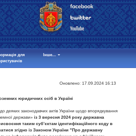
формація для
Інше...
ористувачів
Оновлено:
17.09.2024 16:13
ноземних юридичних осіб в Україні
н до деяких законодавчих актів України щодо впорядкування
ноземної держави»
із 3 вересня 2024 року державна
рисвоєння таким суб’єктам ідентифікаційного коду в
атися згідно із Законом України "Про державну