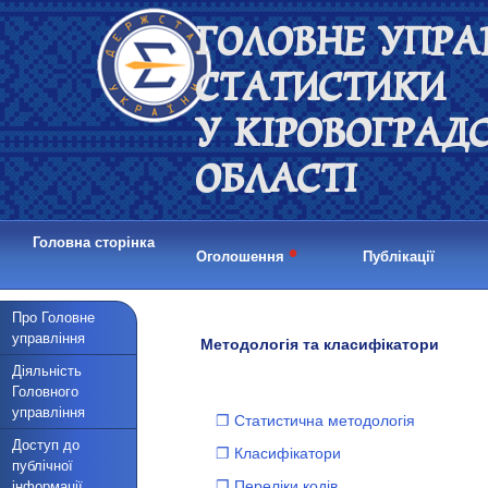
ГОЛОВНЕ УПРА
СТАТИСТИКИ
У КІРОВОГРАД
ОБЛАСТІ
Головна сторінка
•
Оголошення
Публікації
Про Головне
управління
Методологія та класифікатори
Діяльність
Головного
управління
❐ Статистична методологія
Доступ до
❐ Класифікатори
публічної
❐ Переліки кодів
інформації