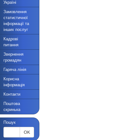
Україні
Замовлення
статистичної
інформації та
інших послуг
Кадрові
питання
Звернення
громадян
Гаряча лінія
Корисна
інформація
Контакти
Поштова
скринька
Пошук
OK