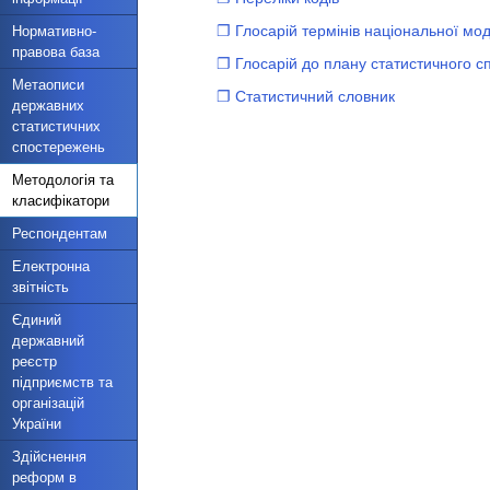
❐ Глосарій термінів національної мод
Нормативно-
правова база
❐ Глосарій до плану статистичного 
Метаописи
❐ Статистичний словник
державних
статистичних
спостережень
Методологія та
класифікатори
Респондентам
Електронна
звітність
Єдиний
державний
реєстр
підприємств та
організацій
України
Здійснення
реформ в