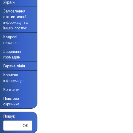
Україні
Замовлення
статистичної
інформації та
інших послуг
Кадрові
питання
Звернення
громадян
Гаряча лінія
Корисна
інформація
Контакти
Поштова
скринька
Пошук
OK