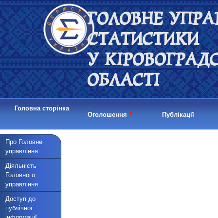
ГОЛОВНЕ УПРА
СТАТИСТИКИ
У КІРОВОГРАД
ОБЛАСТІ
Головна сторінка
•
Оголошення
Публікації
Про Головне
управління
Діяльність
Головного
управління
Доступ до
публічної
інформації