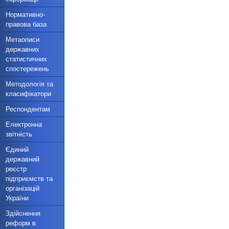
Нормативно-
правова база
Метаописи
державних
статистичних
спостережень
Методологія та
класифікатори
Респондентам
Електронна
звітність
Єдиний
державний
реєстр
підприємств та
організацій
України
Здійснення
реформ в