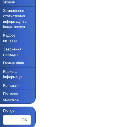
Україні
Замовлення
статистичної
інформації та
інших послуг
Кадрові
питання
Звернення
громадян
Гаряча лінія
Корисна
інформація
Контакти
Поштова
скринька
Пошук
OK