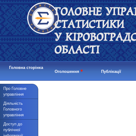
ГОЛОВНЕ УПРА
СТАТИСТИКИ
У КІРОВОГРАД
ОБЛАСТІ
Головна сторінка
•
Оголошення
Публікації
Про Головне
управління
Діяльність
Головного
управління
Доступ до
публічної
інформації