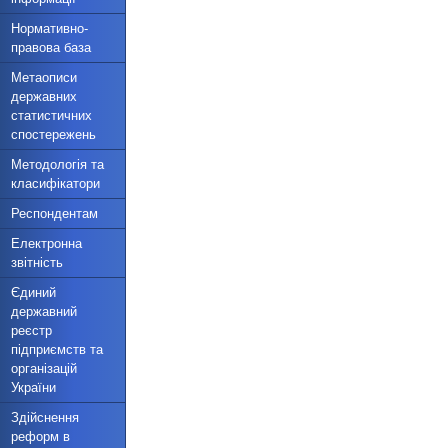
Нормативно-
правова база
Метаописи
державних
статистичних
спостережень
Методологія та
класифікатори
Респондентам
Електронна
звітність
Єдиний
державний
реєстр
підприємств та
організацій
України
Здійснення
реформ в