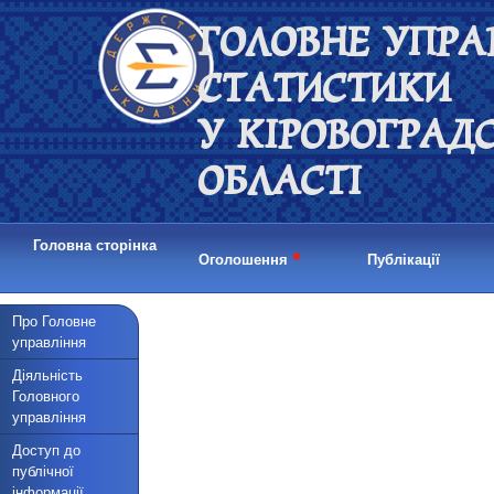
ГОЛОВНЕ УПРА
СТАТИСТИКИ
У КІРОВОГРАД
ОБЛАСТІ
Головна сторінка
•
Оголошення
Публікації
Про Головне
управління
Діяльність
Головного
управління
Доступ до
публічної
інформації