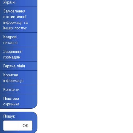
Україні
Замовлення
статистичної
інформації та
інших послуг
Кадрові
питання
Звернення
громадян
Гаряча лінія
Корисна
інформація
Контакти
Поштова
скринька
Пошук
OK