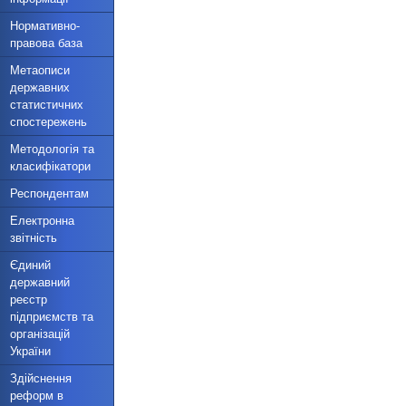
Нормативно-
правова база
Метаописи
державних
статистичних
спостережень
Методологія та
класифікатори
Респондентам
Електронна
звітність
Єдиний
державний
реєстр
підприємств та
організацій
України
Здійснення
реформ в