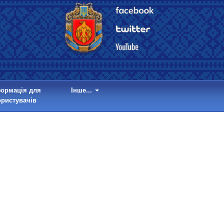
формація для
Інше...
ористувачів