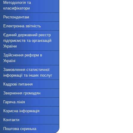
Методологія та
класифікатори
Респондентам
Електронна звітність
Єдиний державний реєстр
підприємств та організацій
України
Здійснення реформ в
Україні
Замовлення статистичної
інформації та інших послуг
Кадрові питання
Звернення громадян
Гаряча лінія
Корисна інформація
Контакти
Поштова скринька