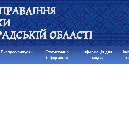
ПРАВЛІННЯ
КИ
РАДСЬКІЙ ОБЛАСТІ
Експрес-випуски
Статистична
Інформація для
Ін
інформація
медіа
к