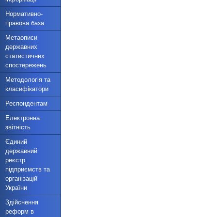
Нормативно-
правова база
Метаописи
державних
статистичних
спостережень
Методологія та
класифікатори
Респондентам
Електронна
звітність
Єдиний
державний
реєстр
підприємств та
організацій
України
Здійснення
реформ в