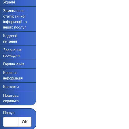
Україні
Замовлення
статистичної
інформації та
інших послуг
Кадрові
питання
Звернення
громадян
Гаряча лінія
Корисна
інформація
Контакти
Поштова
скринька
Пошук
OK