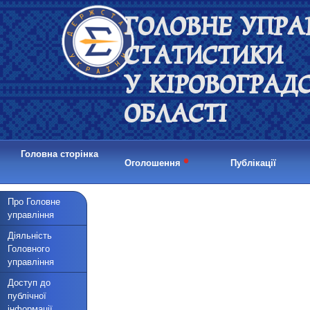
ГОЛОВНЕ УПРА
СТАТИСТИКИ
У КІРОВОГРАД
ОБЛАСТІ
Головна сторінка
•
Оголошення
Публікації
Про Головне
управління
Діяльність
Головного
управління
Доступ до
публічної
інформації