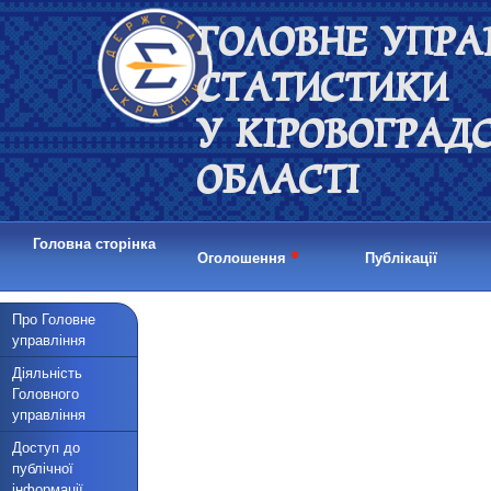
ГОЛОВНЕ УПРА
СТАТИСТИКИ
У КІРОВОГРАД
ОБЛАСТІ
Головна сторінка
•
Оголошення
Публікації
Про Головне
управління
Діяльність
Головного
управління
Доступ до
публічної
інформації