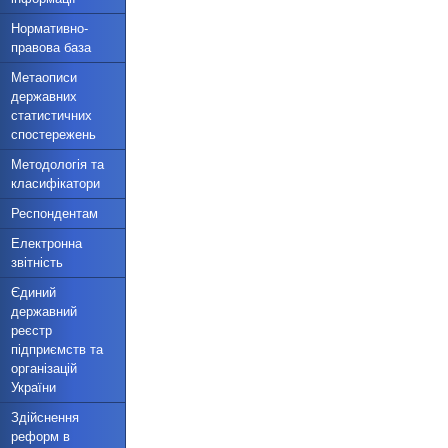
Нормативно-
правова база
Метаописи
державних
статистичних
спостережень
Методологія та
класифікатори
Респондентам
Електронна
звітність
Єдиний
державний
реєстр
підприємств та
організацій
України
Здійснення
реформ в