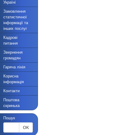
Україні
Замовлення
статистичної
інформації та
інших послуг
Кадрові
питання
Звернення
громадян
Гаряча лінія
Корисна
інформація
Контакти
Поштова
скринька
Пошук
OK