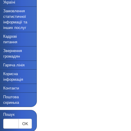
Україні
Замовлення
статистичної
інформації та
інших послуг
Кадрові
питання
Звернення
громадян
Гаряча лінія
Корисна
інформація
Контакти
Поштова
скринька
Пошук
OK