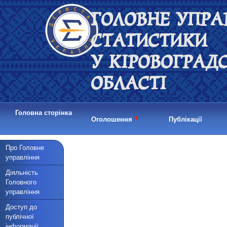
ГОЛОВНЕ УПРА
СТАТИСТИКИ
У КІРОВОГРАД
ОБЛАСТІ
Головна сторінка
•
Оголошення
Публікації
Про Головне
управління
Діяльність
Головного
управління
Доступ до
публічної
інформації