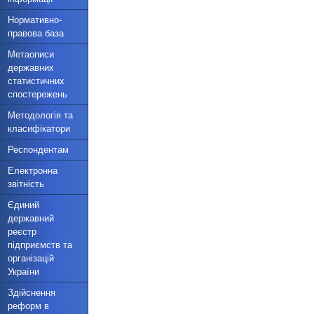
Нормативно-
правова база
Метаописи
державних
статистичних
спостережень
Методологія та
класифікатори
Респондентам
Електронна
звітність
Єдиний
державний
реєстр
підприємств та
організацій
України
Здійснення
реформ в