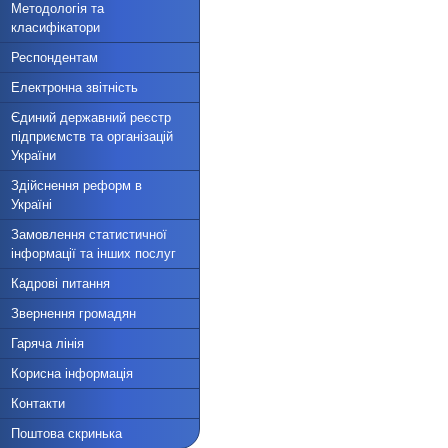
Методологія та
класифікатори
Респондентам
Електронна звітність
Єдиний державний реєстр
підприємств та організацій
України
Здійснення реформ в
Україні
Замовлення статистичної
інформації та інших послуг
Кадрові питання
Звернення громадян
Гаряча лінія
Корисна інформація
Контакти
Поштова скринька