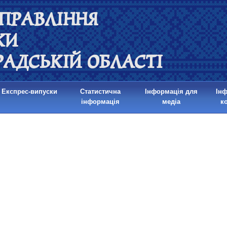
ПРАВЛІННЯ
КИ
РАДСЬКІЙ ОБЛАСТІ
Експрес-випуски
Статистична
Інформація для
Ін
інформація
медіа
к