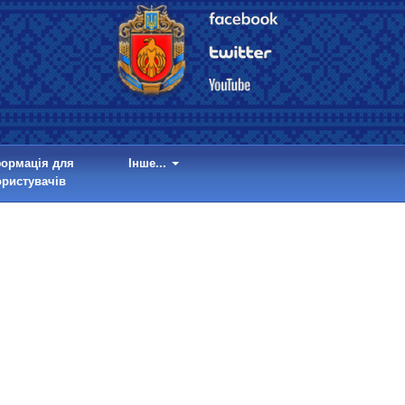
формація для
Інше...
ористувачів