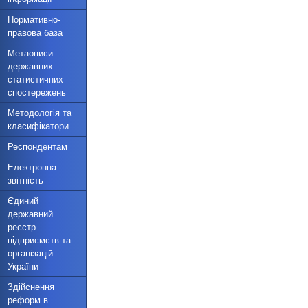
Нормативно-
правова база
Метаописи
державних
статистичних
спостережень
Методологія та
класифікатори
Респондентам
Електронна
звітність
Єдиний
державний
реєстр
підприємств та
організацій
України
Здійснення
реформ в