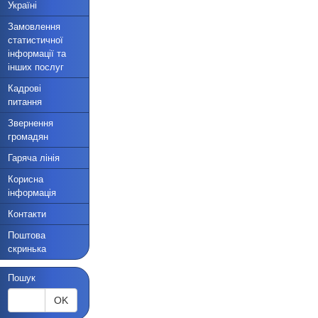
Україні
Замовлення
статистичної
інформації та
інших послуг
Кадрові
питання
Звернення
громадян
Гаряча лінія
Корисна
інформація
Контакти
Поштова
скринька
Пошук
OK