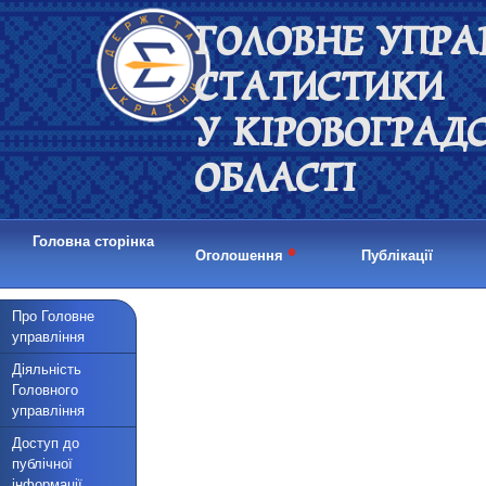
ГОЛОВНЕ УПРА
СТАТИСТИКИ
У КІРОВОГРАД
ОБЛАСТІ
Головна сторінка
•
Оголошення
Публікації
Про Головне
управління
Діяльність
Головного
управління
Доступ до
публічної
інформації