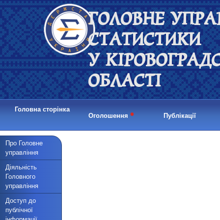
ГОЛОВНЕ УПРА
СТАТИСТИКИ
У КІРОВОГРАД
ОБЛАСТІ
Головна сторінка
•
Оголошення
Публікації
Про Головне
управління
Діяльність
Головного
управління
Доступ до
публічної
інформації