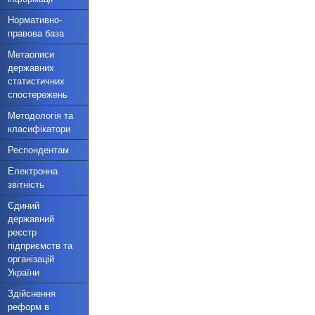
Нормативно-
правова база
Метаописи
державних
статистичних
спостережень
Методологія та
класифікатори
Респондентам
Електронна
звітність
Єдиний
державний
реєстр
підприємств та
організацій
України
Здійснення
реформ в