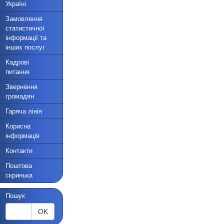
Україні
Замовлення
статистичної
інформації та
інших послуг
Кадрові
питання
Звернення
громадян
Гаряча лінія
Корисна
інформація
Контакти
Поштова
скринька
Пошук
OK