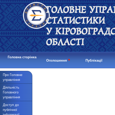
ГОЛОВНЕ УПРА
СТАТИСТИКИ
У КІРОВОГРАД
ОБЛАСТІ
Головна сторінка
•
Оголошення
Публікації
Про Головне
управління
Діяльність
Головного
управління
Доступ до
публічної
інформації