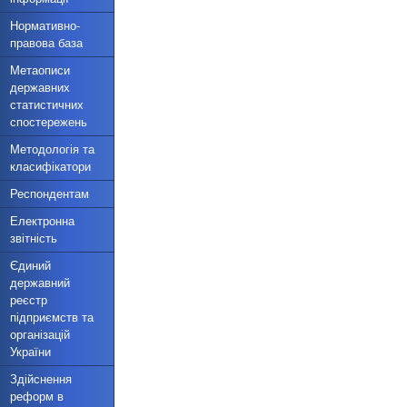
Нормативно-
правова база
Метаописи
державних
статистичних
спостережень
Методологія та
класифікатори
Респондентам
Електронна
звітність
Єдиний
державний
реєстр
підприємств та
організацій
України
Здійснення
реформ в