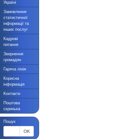
Україні
Замовлення
статистичної
інформації та
інших послуг
Кадрові
питання
Звернення
громадян
Гаряча лінія
Корисна
інформація
Контакти
Поштова
скринька
Пошук
OK