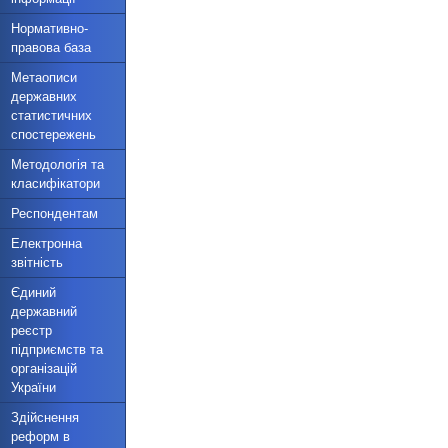
Нормативно-
правова база
Метаописи
державних
статистичних
спостережень
Методологія та
класифікатори
Респондентам
Електронна
звітність
Єдиний
державний
реєстр
підприємств та
організацій
України
Здійснення
реформ в