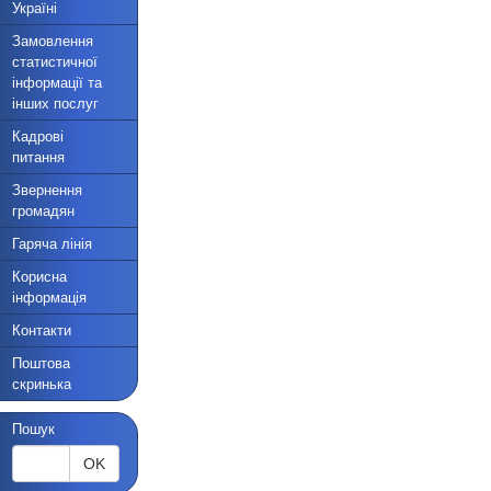
Україні
Замовлення
статистичної
інформації та
інших послуг
Кадрові
питання
Звернення
громадян
Гаряча лінія
Корисна
інформація
Контакти
Поштова
скринька
Пошук
OK