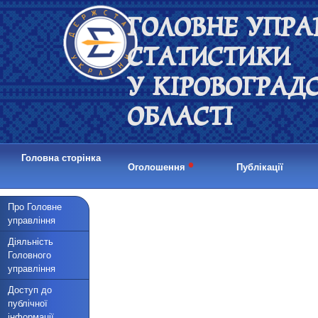
ГОЛОВНЕ УПРА
СТАТИСТИКИ
У КІРОВОГРАД
ОБЛАСТІ
Головна сторінка
•
Оголошення
Публікації
Про Головне
управління
Діяльність
Головного
управління
Доступ до
публічної
інформації