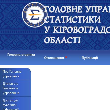
ГОЛОВНЕ УПРА
СТАТИСТИКИ
У КІРОВОГРАД
ОБЛАСТІ
Головна сторінка
•
Оголошення
Публікації
Про Головне
управління
Діяльність
Головного
управління
Доступ до
публічної
інформації