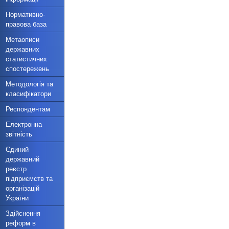
Нормативно-
правова база
Метаописи
державних
статистичних
спостережень
Методологія та
класифікатори
Респондентам
Електронна
звітність
Єдиний
державний
реєстр
підприємств та
організацій
України
Здійснення
реформ в