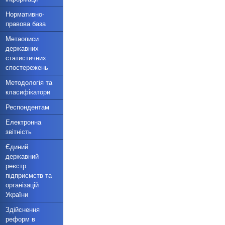
Нормативно-
правова база
Метаописи
державних
статистичних
спостережень
Методологія та
класифікатори
Респондентам
Електронна
звітність
Єдиний
державний
реєстр
підприємств та
організацій
України
Здійснення
реформ в