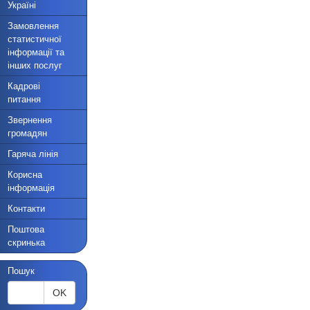
Україні
Замовлення
статистичної
інформації та
інших послуг
Кадрові
питання
Звернення
громадян
Гаряча лінія
Корисна
інформація
Контакти
Поштова
скринька
Пошук
OK