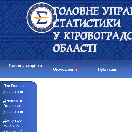
ГОЛОВНЕ УПРА
СТАТИСТИКИ
У КІРОВОГРАД
ОБЛАСТІ
Головна сторінка
•
Оголошення
Публікації
Про Головне
управління
Діяльність
Головного
управління
Доступ до
публічної
інформації