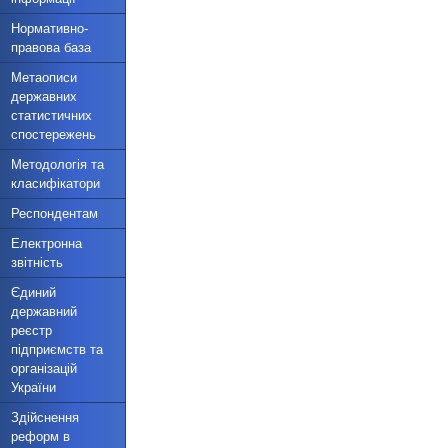
Нормативно-
правова база
Метаописи
державних
статистичних
спостережень
Методологія та
класифікатори
Респондентам
Електронна
звітність
Єдиний
державний
реєстр
підприємств та
організацій
України
Здійснення
реформ в