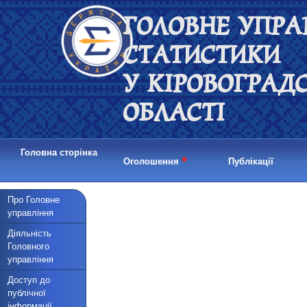
ГОЛОВНЕ УПРА
СТАТИСТИКИ
У КІРОВОГРАД
ОБЛАСТІ
Головна сторінка
•
Оголошення
Публікації
Про Головне
управління
Діяльність
Головного
управління
Доступ до
публічної
інформації