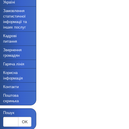
Україні
Замовлення
статистичної
інформації та
інших послуг
Кадрові
питання
Звернення
громадян
Гаряча лінія
Корисна
інформація
Контакти
Поштова
скринька
Пошук
OK